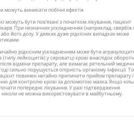
и можуть виникати побічні ефекти.
кі можуть бути пов’язані з початком лікування, пацієнт
аря. При незначних ускладненнях (наприклад, свербіж 
 або його дозу. У деяких дуже рідкісних випадках може
атиками.
вичайно рідкісним ускладненням може бути агранулоцит
 (типу лейкоцитів) у сироватці крові внаслідок оборотн
є після відміни препарату, але вимагає ретельний медич
тоді сильно порушується опірність організму інфекції. Т
 пацієнт повинен негайно припинити прийом препарату і
арню для контролю крові за допомогою мазка. Якщо кіль
зпочати попереднє лікування. У разі підтвердження
е ніколи не можна використовувати в майбутньому.