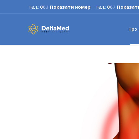
тел.:
тел.:
0
6
3
Показати номер
0
6
7
Показат
Про