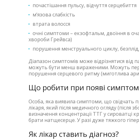
почастішання пульсу, відчуття серцебиття
м’язова слабкість
втрата волосся
очні симптоми – екзофтальм, двоїння в оча
хвороби Грейвса)
порушення менструального циклу, безплід
Діапазон симптомів може відрізнятися від п
можуть бути менш вираженими. Можуть пере
порушення серцевого ритму (миготлива арит
Що робити при появі симптом
Особа, яка виявила симптоми, що свідчать п
лікаря, який після медичного огляду (після 
визначення концентрації ТТГ у сироватці кро
брати натщесерце. У разі дуже тяжкого гіпе
Як лікар ставить діагноз?