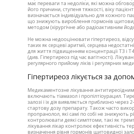
має переваги та недоліки, які можна обговор
його причини, ступеня тяжкості, віку паціє
визначається індивідуально для кожного пац
що знижують вироблення гормонів щитовидн
методом (хірургічне або радіоактивним йодо
Не можна недооцінювати гіпертиреоз, відсу
таких як серцеві аритмії, серцева недостат
для життя підвищенням концентрації Т3 і Т4)
(див. Гіпертиреоз під час вагітності). Лікув
регулярного прийому ліків і регулярних меди
Гіпертиреоз лікується за допо
Медикаментозне лікування антитиреоїдними
включають тіамазол і пропілтіоурацил. Ти
залозі і їх дія виявляється приблизно через 
стартову дозу препарату. Також часто вико
пропранолол, які самі по собі не знижують
контролювати деякі симптоми, такі як тремт
лікування лікар контролює ефективність тера
визначення рівня гормонів щитовидної зало