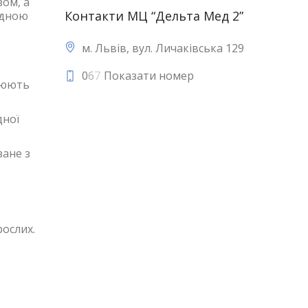
зом, а
Контакти МЦ “Дельта Мед 2”
идною
м. Львів, вул. Личаківська 129
0
6
7
Показати номер
люють
дної
зане з
ослих.