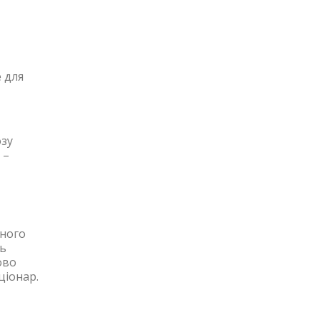
 для
озу
 –
йного
ть
ово
ціонар.