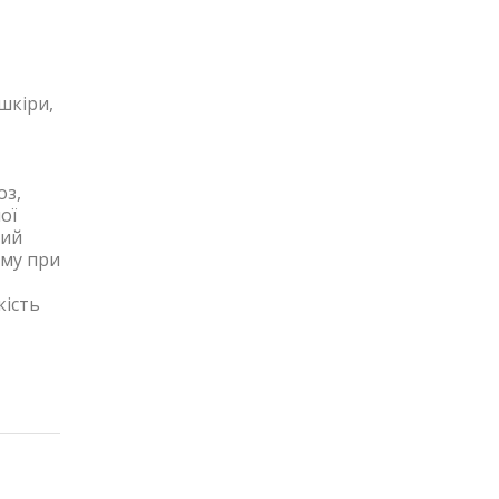
шкіри,
оз,
ої
ний
ому при
кість