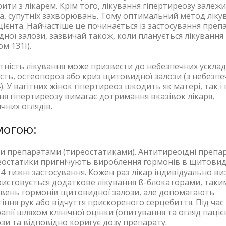
ити з лікарем. Крім того, лікування гіпертиреозу залежи
нта, супутніх захворювань. Тому оптимальний метод ліку
ієнта. Найчастіше це починається із застосування препа
ої залози, зазвичай також, коли планується лікування
м 131I).
тність лікування може призвести до небезпечних ускла
ність, остеопороз або криз щитовидної залози (з небезп
. У вагітних жінок гіпертиреоз шкодить як матері, так і
ання гіпертиреозу вимагає дотримання вказівок лікаря,
чних оглядів.
могою:
 препаратами (тиреостатиками). Антитиреоїдні препа
реостатики пригнічують вироблення гормонів в щитовид
2-4 тижні застосування. Кожен раз лікар індивідуально в
ристовується додаткове лікування ß-блокаторами, таки
 рівень гормонів щитовидної залози, але допомагають
іння рук або відчуття прискореного серцебиття. Під час 
пії шляхом клінічної оцінки (опитування та огляд паціє
зи та відповідно коригує дозу препарату.