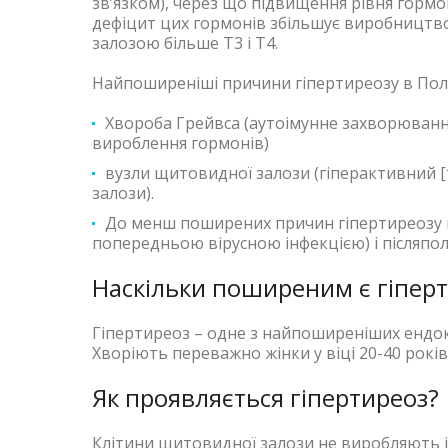
зв’язком), через що підвищення рівня гормо
дефіцит цих гормонів збільшує виробництв
залозою більше Т3 і Т4.
Найпоширеніші причини гіпертиреозу в Пол
Хвороба Грейвса (аутоімунне захворюванн
вироблення гормонів)
вузли щитовидної залози (гіперактивний 
залози).
До менш поширених причин гіпертиреозу ві
попередньою вірусною інфекцією) і післяпо
Наскільки поширеним є гіпер
Гіпертиреоз – одне з найпоширеніших ендо
Хворіють переважно жінки у віці 20-40 років,
Як проявляється гіпертиреоз?
Клітини щитовидної залози не виробляють і