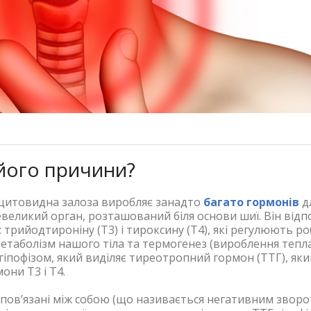
 його причини?
 щитовидна залоза виробляє занадто
багато гормонів
д
великий орган, розташований біля основи шиї. Він відп
 трийодтироніну (Т3) і тироксину (Т4), які регулюють р
етаболізм нашого тіла та термогенез (вироблення тепла
іпофізом, який виділяє тиреотропний гормон (ТТГ), яки
ни Т3 і Т4.
о пов’язані між собою (що називається негативним звор