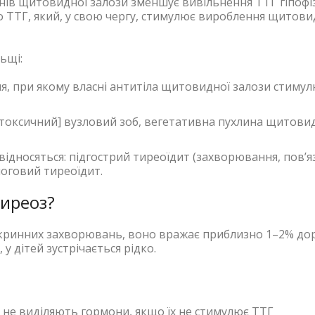
нів щитовидної залози зменшує вивільнення ТТГ гіпофі
о ТТГ, який, у свою чергу, стимулює вироблення щитов
ьщі:
я, при якому власні антитіла щитовидної залози стиму
[токсичний] вузловий зоб, вегетативна пухлина щитови
дносяться: підгострий тиреоїдит (захворювання, пов’я
логовий тиреоїдит.
тиреоз?
кринних захворювань, воно вражає приблизно 1–2% дор
 у дітей зустрічається рідко.
 не виділяють гормони, якщо їх не стимулює ТТГ