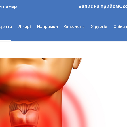
Запис на прийом
Ос
и номер
 центр
Лікарі
Напрямки
Онкологія
Хірургія
Опіка 