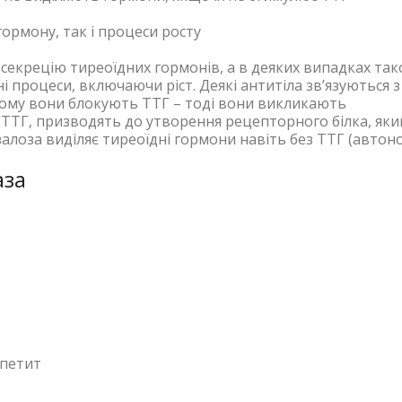
гормону, так і процеси росту
 секрецію тиреоїдних гормонів, а в деяких випадках та
 процеси, включаючи ріст. Деякі антитіла зв’язуються з
ьому вони блокують ТТГ – тоді вони викликають
 ТТГ, призводять до утворення рецепторного білка, яки
алоза виділяє тиреоїдні гормони навіть без ТТГ (автон
аза
апетит