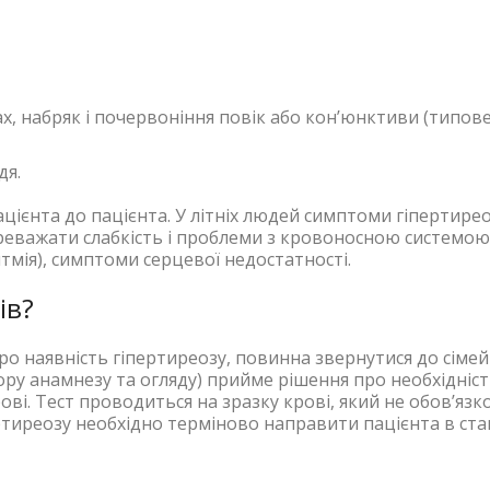
х, набряк і почервоніння повік або кон’юнктиви (типове
дя.
ацієнта до пацієнта. У літніх людей симптоми гіпертире
важати слабкість і проблеми з кровоносною системою
мія), симптоми серцевої недостатності.
ів?
ро наявність гіпертиреозу, повинна звернутися до сіме
збору анамнезу та огляду) прийме рішення про необхідніс
ві. Тест проводиться на зразку крові, який не обов’язк
ртиреозу необхідно терміново направити пацієнта в ста