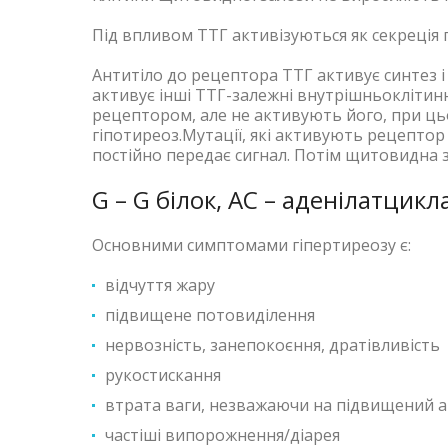
Під впливом ТТГ активізуються як секреція 
Антитіло до рецептора ТТГ активує синтез і
активує інші ТТГ-залежні внутрішньоклітинні
рецептором, але не активують його, при ц
гіпотиреоз.Мутації, які активують рецептор
постійно передає сигнал. Потім щитовидна з
G – G білок, AC – аденілатцикл
Основними симптомами гіпертиреозу є:
відчуття жару
підвищене потовиділення
нервозність, занепокоєння, дратівливість
рукостискання
втрата ваги, незважаючи на підвищений 
частіші випорожнення/діарея