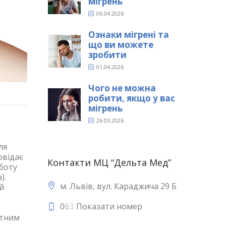
мігрень
06.04.2026
Ознаки мігрені та
що ви можете
зробити
01.04.2026
Чого не можна
робити, якщо у вас
мігрень
26.03.2026
ля
овідає
Контакти МЦ “Дельта Мед”
оботу
).
м. Львів, вул. Караджича 29 Б
й
0
6
3
Показати номер
отним