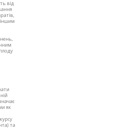
ть від
вання
ратів,
 іншим
днень,
ечним
 плоду
рати
ній
изначає
ми як
курсу
нта) та