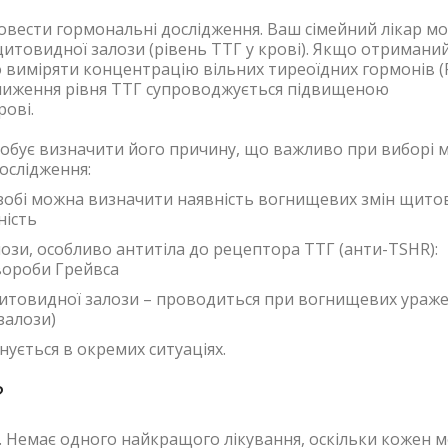
овести гормональні дослідження. Ваш сімейний лікар м
итовидної залози (рівень ТТГ у крові). Якщо отримани
о виміряти концентрацію вільних тиреоїдних гормонів (
 зниження рівня ТТГ супроводжується підвищеною
рові.
робує визначити його причину, що важливо при виборі 
ослідження:
 зобі можна визначити наявність вогнищевих змін щито
ність
лози, особливо антитіла до рецептора ТТГ (анти-TSHR):
хвороби Грейвса
 щитовидної залози – проводиться при вогнищевих ураж
залози)
ується в окремих ситуаціях.
?
зу. Немає одного найкращого лікування, оскільки кожен 