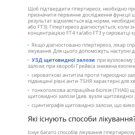
Щоб підтвердити гіпертиреоз, необхідно пр
призначити первинне дослідження функції щ
результат відхиляється від норми, необхідн
або FT3). Гіпертиреоз діагностується, коли
концентрацією FT4 та/або FT3 у сироватці к
Якщо діагностовано гіпертиреоз, лікар сп
лікування. Для цього допоможуть наступні д
УЗД щитовидної залози
: при вузловому
залози; при хворобі Грейвса знижена ехоген
сироваткові антитіла проти тиреоїдної за
підвищені рівні анти-TSHR характерні для 
тонкоголкова аспіраційна біопсія (ТНАБ)
щитовидної залози (див. вузли щитовидної 
сцинтиграфія щитовидної залози, що викон
Які існують способи лікування
Існує багато способів лікування гіпертирео