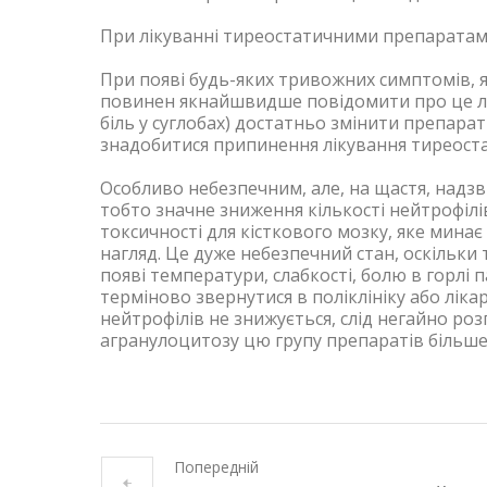
При лікуванні тиреостатичними препаратам
При появі будь-яких тривожних симптомів, я
повинен якнайшвидше повідомити про це лік
біль у суглобах) достатньо змінити препарат
знадобитися припинення лікування тиреост
Особливо небезпечним, але, на щастя, надз
тобто значне зниження кількості нейтрофілів
токсичності для кісткового мозку, яке мина
нагляд. Це дуже небезпечний стан, оскільки 
появі температури, слабкості, болю в горлі
терміново звернутися в поліклініку або лік
нейтрофілів не знижується, слід негайно ро
агранулоцитозу цю групу препаратів більш
Попередній