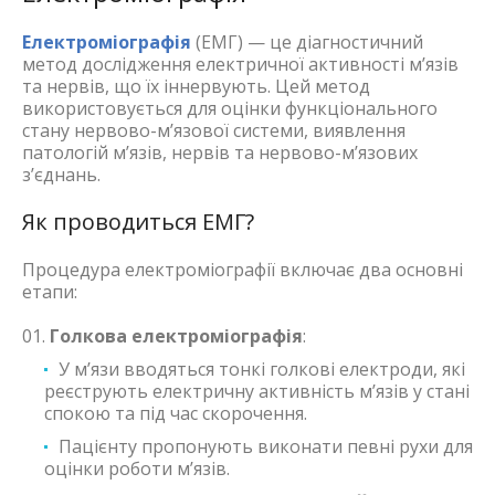
Електроміографія
(ЕМГ) — це діагностичний
метод дослідження електричної активності м’язів
та нервів, що їх іннервують. Цей метод
використовується для оцінки функціонального
стану нервово-м’язової системи, виявлення
патологій м’язів, нервів та нервово-м’язових
з’єднань.
Як проводиться ЕМГ?
Процедура електроміографії включає два основні
етапи:
Голкова електроміографія
:
У м’язи вводяться тонкі голкові електроди, які
реєструють електричну активність м’язів у стані
спокою та під час скорочення.
Пацієнту пропонують виконати певні рухи для
оцінки роботи м’язів.