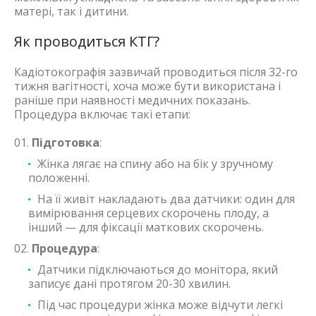
матері, так і дитини.
Як проводиться КТГ?
Кадіотокографія зазвичай проводиться після 32-го
тижня вагітності, хоча може бути використана і
раніше при наявності медичних показань.
Процедура включає такі етапи:
Підготовка
:
Жінка лягає на спину або на бік у зручному
положенні.
На її живіт накладають два датчики: один для
вимірювання серцевих скорочень плоду, а
інший — для фіксації маткових скорочень.
Процедура
:
Датчики підключаються до монітора, який
записує дані протягом 20-30 хвилин.
Під час процедури жінка може відчути легкі