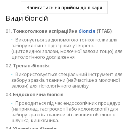
Записатись на прийом до лікаря
Види біопсій
Тонкоголкова аспіраційна
біопсія
(ТГАБ)
:
Виконується за допомогою тонкої голки для
забору клітин з підозрілих утворень
(щитовидної залози, молочної залози тощо) для
цитологічного дослідження.
Трепан-біопсія
:
Використовується спеціальний інструмент для
забору зразків тканини (найчастіше з молочної
залози) для гістологічного аналізу.
Ендоскопічна біопсія
:
Проводиться під час ендоскопічних процедур
(наприклад, гастроскопії або колоноскопії) для
забору зразків тканини зі слизових оболонок
шлунка, кишківника.
Хірургічна біопсія
: