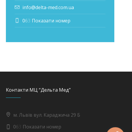
info@delta-med.com.ua
0
6
3
Показати номер
Контакти МЦ “Дельта Мед”
м. Львів вул. Караджича 29 Б
0
6
3
Показати номер