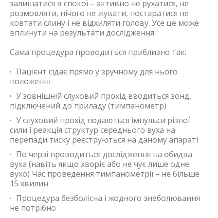
залишатися в спокої – активно не рухатися, не
розмовляти, нічого не жувати, постаратися не
ковтати слину і не відхиляти голову. Усе це може
вплинути на результати дослідження.
Сама процедура проводиться приблизно так:
Пацієнт сідає прямо у зручному для нього
положенні
У зовнішній слуховий прохід вводиться зонд,
підключений до приладу (тимпанометр)
У слуховий прохід подаються імпульси різної
сили і реакція структур середнього вуха на
перепади тиску реєструються на даному апараті
По черзі проводиться дослідження на обидва
вуха (навіть якщо хворіє або не чує лише одне
вухо) Час проведення тимпанометрії – не більше
15 хвилин
Процедура безболісна і жодного знеболювання
не потрібно