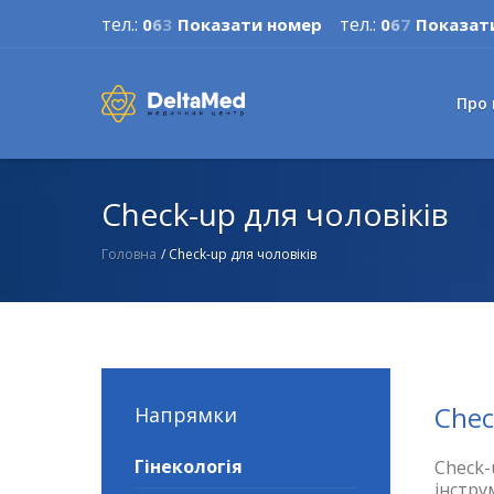
тел.:
тел.:
0
6
3
Показати номер
0
6
7
Показат
Про
Check-up для чоловіків
Головна
/
Check-up для чоловіків
Chec
Напрямки
Гінекологія
Check-
інстру