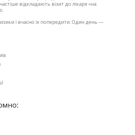
частіше відкладають візит до лікаря «на
ю.
ризики і вчасно їх попередити. Один день —
мів
н
ці
омно: