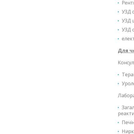
Рент
УЗД 
УЗД 
УЗД о
елек
Для чо
Консул
Тера
Уроло
Лабора
Зага
реакти
Печі
Нирк