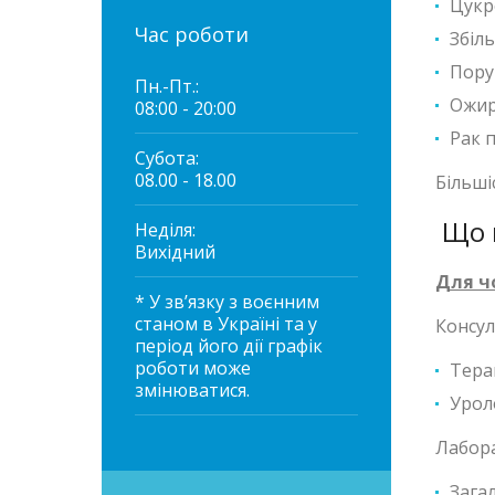
Цукр
Час роботи
Збіл
Пору
Пн.-Пт.:
Ожир
08:00 - 20:00
Рак 
Субота:
08.00 - 18.00
Більші
Що в
Неділя:
Вихідний
Для чо
* У зв’язку з воєнним
станом в Україні та у
Консул
період його дії графік
роботи може
Тера
змінюватися.
Уроло
Лабора
Зага