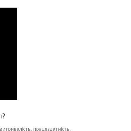
п?
 витривалість, працездатність,