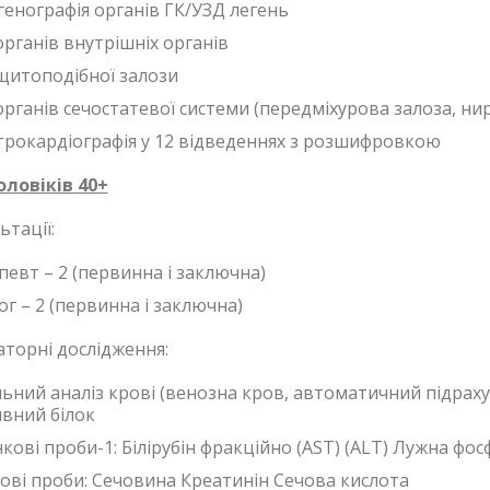
генографія органів ГК/УЗД легень
органів внутрішніх органів
щитоподібної залози
рганів сечостатевої системи (передміхурова залоза, нирк
трокардіографія у 12 відведеннях з розшифровкою
ловіків 40+
ьтації:
певт – 2 (первинна і заключна)
г – 2 (первинна і заключна)
торні дослідження:
льний аналіз крові (венозна кров, автоматичний підраху
вний білок
нкові проби-1: Білірубін фракційно (AST) (ALT) Лужна ф
ові проби: Сечовина Креатинін Сечова кислота