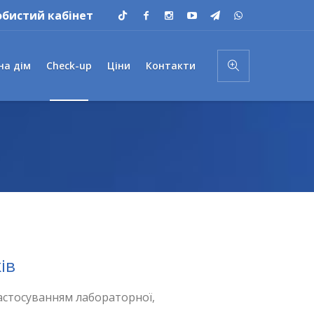
обистий кабінет
на дім
Check-up
Ціни
Контакти
ів
астосуванням лабораторної,