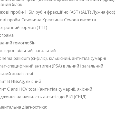
вний білок
нкові проби-1: Білірубін фракційно (AST) (ALT) Лужна ф
ові проби: Сечовина Креатинін Сечова кислота
отропний гормон (ТТГ)
дограма
ований гемоглобін
остерон вільний, загальний
nema pallidum (сифіліс), кількісний, антитіла сумарні
тат-специфічний антиген (PSA) вільний і загальний
ьний аналіз сечі
тит В HBsAg, якісний
ит С anti HСV total (антитіла сумарні), якісний
дження на наявність антитіл до ВІЛ (СНІД)
ментальна діагностика: