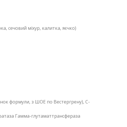
а, сечовий міхур, калитка, яєчко)
нок формули, з ШОЕ по Вестергрену), С-
осфатаза Гамма-глутаматтрансфераза