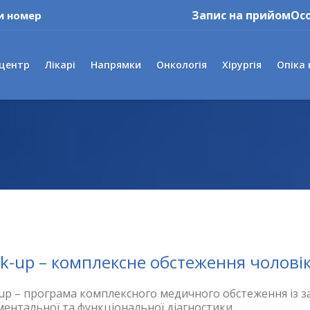
Запис на прийом
Ос
и номер
 центр
Лікарі
Напрямки
Онкологія
Хірургія
Опіка 
k-up – комплексне обстеження чоловік
up – програма комплексного медичного обстеження із з
ментальної та функціональної діагностики.