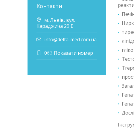
реакти
Контакти
Печі
м. Львів, вул.
Нирк
Караджича 29 Б
тире
info@delta-med.com.ua
ліпі
глік
0
6
3
Показати номер
Тест
Trepo
прос
Загал
Гепа
Гепат
Дослі
Інстру