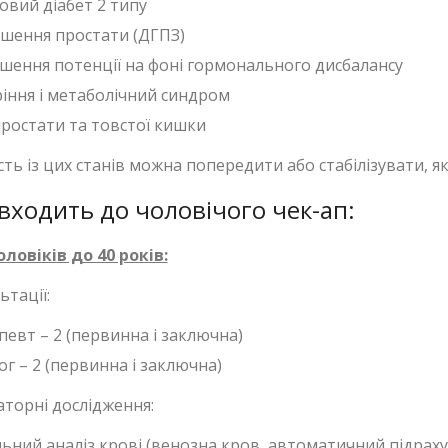
овий діабет 2 типу
ьшення простати (ДГПЗ)
шення потенції на фоні гормонального дисбалансу
іння і метаболічний синдром
простати та товстої кишки
сть із цих станів можна попередити або стабілізувати, 
ходить до чоловічого чек-ап:
ловіків до 40 років:
ьтації:
певт – 2 (первинна і заключна)
г – 2 (первинна і заключна)
торні дослідження:
льний аналіз крові (венозна кров, автоматичний підраху