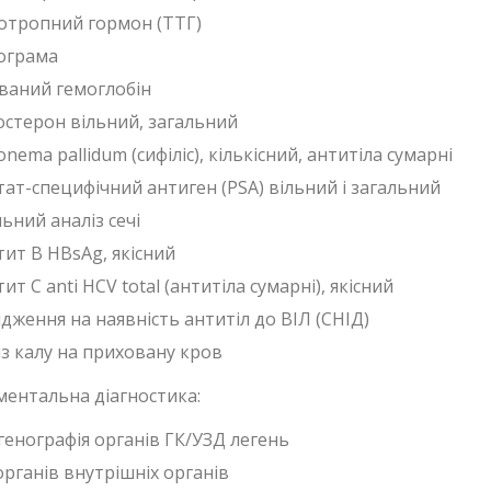
отропний гормон (ТТГ)
дограма
ований гемоглобін
остерон вільний, загальний
nema pallidum (сифіліс), кількісний, антитіла сумарні
тат-специфічний антиген (PSA) вільний і загальний
ьний аналіз сечі
тит В HBsAg, якісний
ит С anti HСV total (антитіла сумарні), якісний
дження на наявність антитіл до ВІЛ (СНІД)
із калу на приховану кров
ментальна діагностика:
генографія органів ГК/УЗД легень
органів внутрішніх органів