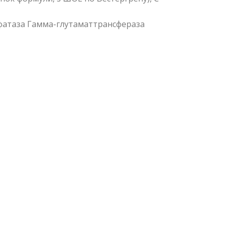
осфатаза Гамма-глутаматтрансфераза