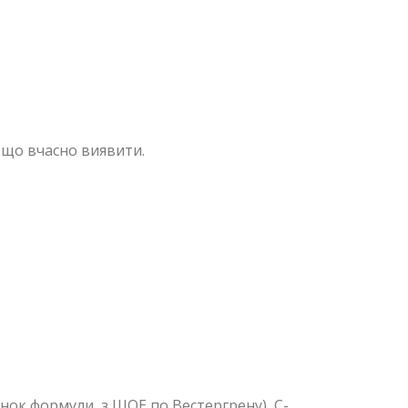
якщо вчасно виявити.
нок формули, з ШОЕ по Вестергрену), С-