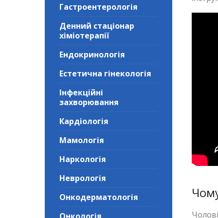
Гастроентерологія
Денний стаціонар
хіміотерапії
Ендокринологія
Естетична гінекологія
Інфекційні
захворювання
Кардіологія
Мамологія
Наркологія
Неврологія
Чому
Онкодерматологія
Чолові
Онкологія