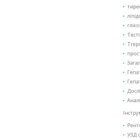
тире
ліпі
глік
Тест
Trepo
прос
Загал
Гепа
Гепат
Дослі
Анал
Інстру
Рент
УЗД 