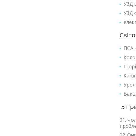
УЗД 
УЗД о
елек
Світо
ПСА —
Коло
Щорі
Карді
Уроло
Вакц
5 при
Чол
пробле
Онк