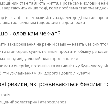
моційний стан та якість життя. Проте саме чоловіки най
, звертаючись лише тоді, коли проблема стає очевидно
up (чек-ап) — це можливість заздалегідь дізнатися про 
лишатися сильним і здоровим на довгі роки.
що чоловікам чек-ап?
ити захворювання на ранній стадії — навіть без симпто
ти стан серця, судин, печінки, простати, обміну речови
мати індивідуальний план профілактики
римати енергію, потенцію та активність у будь-якому ві
ігти ускладненням, які дорого і довго лікувати
ві ризики, які розвиваються безсимпт
ртонія
ищений холестерин і атеросклероз