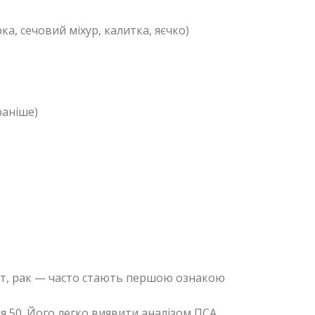
а, сечовий міхур, калитка, яєчко)
раніше)
ьт, рак — часто стають першою ознакою
я 50. Його легко виявити аналізом ПСА.