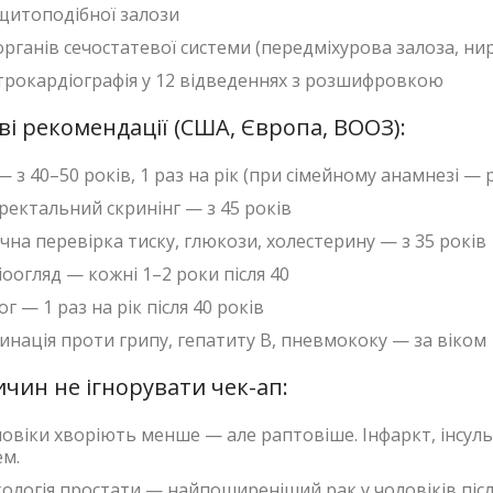
щитоподібної залози
рганів сечостатевої системи (передміхурова залоза, нирк
трокардіографія у 12 відведеннях з розшифровкою
ві рекомендації (США, Європа, ВООЗ):
 з 40–50 років, 1 раз на рік (при сімейному анамнезі — 
ректальний скринінг — з 45 років
чна перевірка тиску, глюкози, холестерину — з 35 років
оогляд — кожні 1–2 роки після 40
г — 1 раз на рік після 40 років
инація проти грипу, гепатиту B, пневмококу — за віком
чин не ігнорувати чек-ап:
овіки хворіють менше — але раптовіше. Інфаркт, інсул
м.
ологія простати — найпоширеніший рак у чоловіків післ