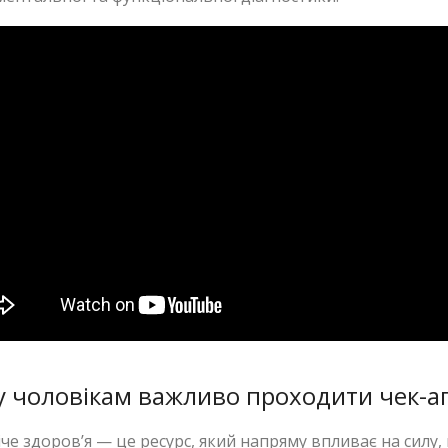
 чоловікам важливо проходити чек-а
че здоров’я — це ресурс, який напряму впливає на силу,