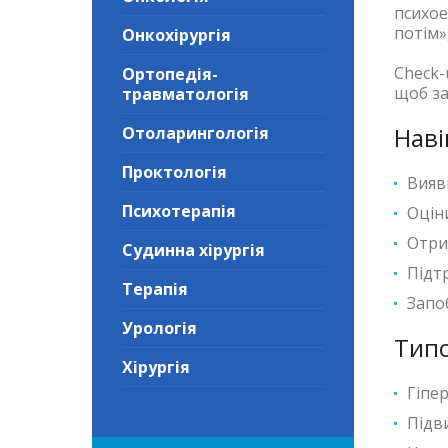
психое
потім»
Онкохірургія
Check-
Ортопедія-
щоб за
травматологія
Наві
Отоларингологія
Проктологія
Вияв
Психотерапія
Оціни
Отри
Судинна хірургія
Підт
Терапія
Запоб
Урологія
Типо
Хірургія
Гіпе
Підв