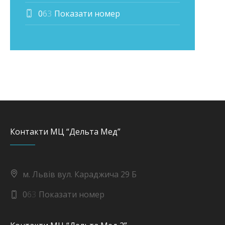
0
6
3
Показати номер
Контакти МЦ “Дельта Мед”
м. Львів вул. Караджича 29 Б
0
6
3
Показати номер