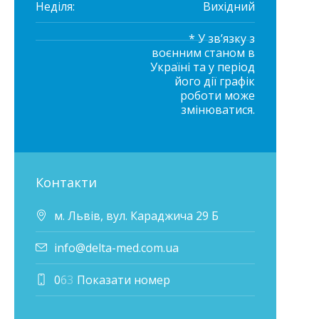
Неділя:
Вихідний
* У зв’язку з
воєнним станом в
Україні та у період
його дії графік
роботи може
змінюватися.
Контакти
м. Львів, вул. Караджича 29 Б
info@delta-med.com.ua
0
6
3
Показати номер