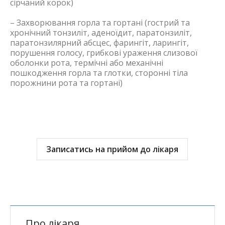
сірчаний корок)
– Захворювання горла та гортані (гострий та
хронічний тонзиліт, аденоїдит, паратонзиліт,
паратонзилярний абсцес, фарингіт, ларингіт,
порушення голосу, грибкові ураження слизової
оболонки рота, термічні або механічні
пошкодження горла та глотки, сторонні тіла
порожнини рота та гортані)
Записатись на прийом до лікаря
Про лікаря