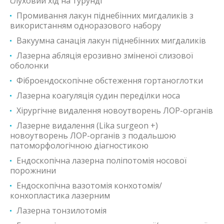
слуховий хід на турунді
Промивання лакун піднебінних мигдаликів з
використанням одноразового набору
Вакуумна санація лакун піднебінних мигдаликів
Лазерна абляція ерозивно зміненої слизової
оболонки
Фіброендоскопічне обстеження гортаноглотки
Лазерна коагуляція судин переділки носа
Хірургічне видалення новоутворень ЛОР-органів
Лазерне видалення (Lika surgeon +)
новоутворень ЛОР-органів з подальшою
патоморфологічною діагностикою
Ендоскопічна лазерна поліпотомія носової
порожнини
Ендоскопічна вазотомія конхотомія/
конхопластика лазерним
Лазерна тонзилотомія