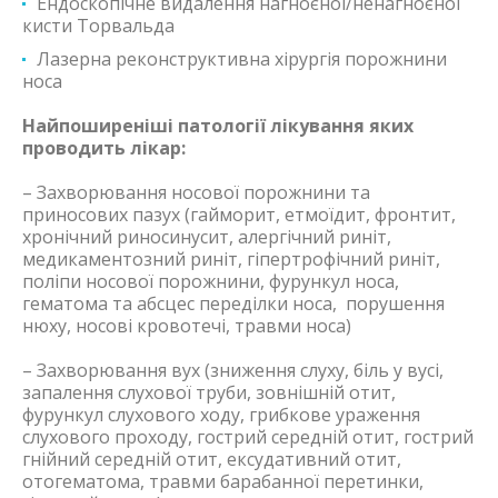
Ендоскопічне видалення нагноєної/ненагноєної
кисти Торвальда
Лазерна реконструктивна хірургія порожнини
носа
Найпоширеніші патології лікування яких
проводить лікар:
– Захворювання носової порожнини та
приносових пазух (гайморит, етмоїдит, фронтит,
хронічний риносинусит, алергічний риніт,
медикаментозний риніт, гіпертрофічний риніт,
поліпи носової порожнини, фурункул носа,
гематома та абсцес переділки носа, порушення
нюху, носові кровотечі, травми носа)
– Захворювання вух (зниження слуху, біль у вусі,
запалення слухової труби, зовнішній отит,
фурункул слухового ходу, грибкове ураження
слухового проходу, гострий середній отит, гострий
гнійний середній отит, ексудативний отит,
отогематома, травми барабанної перетинки,