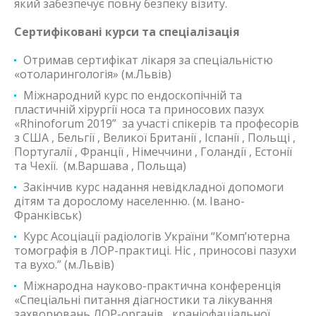
який забезпечує повну безпеку візиту.
Сертифіковані курси та спеціалізація
Отримав сертифікат лікаря за спеціальністю
«отоларингологія» (м.Львів)
Міжнародний курс по ендоскопічній та
пластичній хірургії носа та приносових пазух
«Rhinoforum 2019” за участі спікерів та професорів
з США , Бельгії , Великої Британії , Іспанії , Польщі ,
Португалії , Франції , Німеччини , Голандії , Естонії
та Чехії. (м.Варшава , Польща)
Закінчив курс надання невідкладної допомоги
дітям та дорослому населенню. (м. Івано-
Франківськ)
Курс Асоціації радіологів України “Комп’ютерна
томографія в ЛОР-практиці. Ніс , приносові пазухи
та вухо.” (м.Львів)
Міжнародна науково-практична конференція
«Спеціальні питання діагностики та лікування
захворювань ЛОР-органів , краніофаціальної