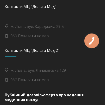
Контакти МЦ “Дельта Мед”
м. Львів вул. Караджича 29 Б
0
6
3
Показати номер
Контакти МЦ “Дельта Мед 2”
м. Львів, вул. Личаківська 129
0
6
7
Показати номер
Публічний договір-оферта про надання
медичних послуг