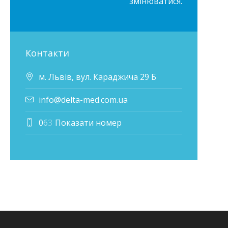
змінюватися.
Контакти
м. Львів, вул. Караджича 29 Б
info@delta-med.com.ua
0
6
3
Показати номер