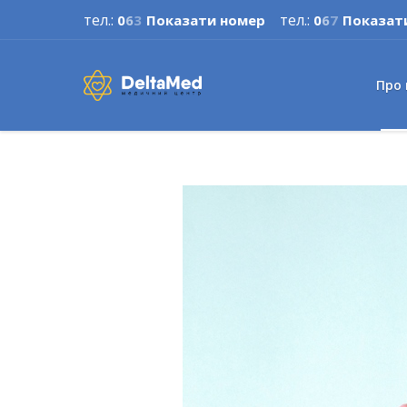
тел.:
тел.:
0
6
3
Показати номер
0
6
7
Показат
Про