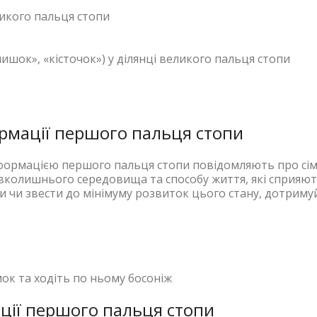
ликого пальця стопи
ишок», «кісточок») у ділянці великого пальця стопи
ормації першого пальця стопи
деформацією першого пальця стопи повідомляють про сі
вколишнього середовища та способу життя, які сприяю
ти чи звести до мінімуму розвиток цього стану, дотриму
к та ходіть по ньому босоніж
ції першого пальця стопи