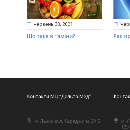
Червень 30
, 2021
Чер
Що таке вітаміни?
Рак п
Контакти МЦ “Дельта Мед”
Контак
м. Львів вул. Караджича 29 Б
м. 
129