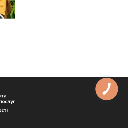
рта
послуг
ості