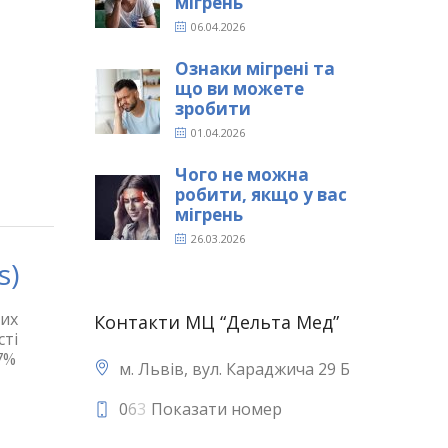
мігрень
06.04.2026
Ознаки мігрені та
що ви можете
зробити
01.04.2026
Чого не можна
робити, якщо у вас
мігрень
26.03.2026
s)
них
Контакти МЦ “Дельта Мед”
сті
,7%
м. Львів, вул. Караджича 29 Б
0
6
3
Показати номер