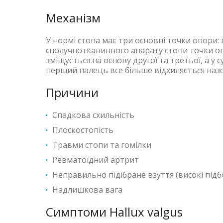
Механізм
У нормі стопа має три основні точки опори: п
сполучнотканинного апарату стопи точки оп
зміщується на основу другої та третьої, а у
перший палець все більше відхиляється назо
Причини
Спадкова схильність
Плоскостопість
Травми стопи та гомілки
Ревматоїдний артрит
Неправильно підібране взуття (високі підбо
Надлишкова вага
Симптоми Hallux valgus