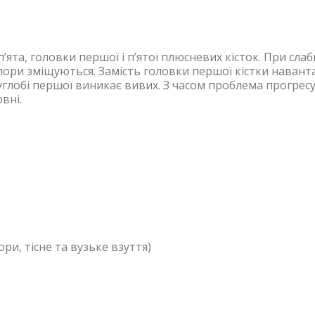
’ята, головки першої і п’ятої плюсневих кісток. При слаб
ори зміщуються. Замість головки першої кістки наван
 суглобі першої виникає вивих. З часом проблема прогресу
вні.
ри, тісне та вузьке взуття)