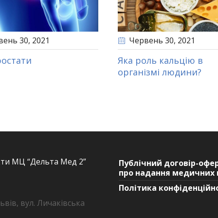
вень 30
, 2021
Червень 30
, 2021
ростати
Яка роль кальцію в
організмі людини?
ти МЦ “Дельта Мед 2”
Публічний договір-офе
про надання медичних 
Політика конфіденційн
Львів, вул. Личаківська