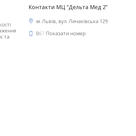
Контакти МЦ “Дельта Мед 2”
м. Львів, вул. Личаківська 129
кості
таження
0
6
7
Показати номер
є та