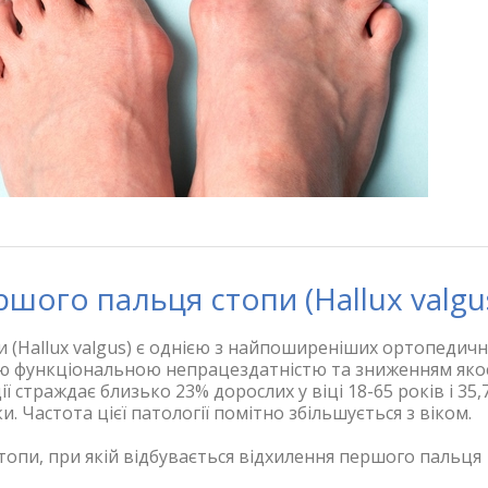
шого пальця стопи (Hallux valgu
 (Hallux valgus) є однією з найпоширеніших ортопедич
ю функціональною непрацездатністю та зниженням яко
ії страждає близько 23% дорослих у віці 18-65 років і 35
. Частота цієї патології помітно збільшується з віком.
стопи, при якій відбувається відхилення першого пальця