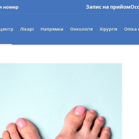
Запис на прийом
Ос
и номер
 центр
Лікарі
Напрямки
Онкологія
Хірургія
Опіка 