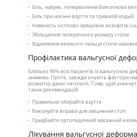
Біль, набряк, почервоніння біля основи ве
Біль при носінні взуття та тривалій ходьбі
Наявність кістково-хрящових екзофітів («ш
Збільшення поперечного розміру стопи
Відхилення великого пальця стопи назовні
Профілактика вальгусної деф
Близько 90% всіх пацієнтів із вальгусною 
анамнез. Проте, завжди існують фактори на
розвитку даної патології. Тому, щоб уникну
таких рекомендацій:
Правильно обирайте взуття
Виконуйте вправи для зміцнення стоп
Придбайте ортопедичний масажний килимо
Лікування вальгусної деформа