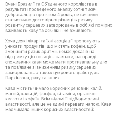
Вчені Бразилії та Об’єднаного королівства в
результаті проведеного аналізу сотні тисяч
добровольців протягом 4 років, не виявили
статистично достовірної різниці в ризику
розвитку серцевих захворювань в осіб які помірно
вживають каву та осіб які її не вживають.
Хоча деякі лікарі та їхні асоціації пропонують
уникати продуктів, що містять кофеїн, щоб
зменшити ризик аритмії, немає доказів на
підтримку цієї позиції – навпаки, насправді
споживання кави може мати протизапальну дію
та пов’язане зі зниженням ризику серцевих
захворювань, а також цукрового діабету, хв.
Паркінсона, раку та інших.
Кава містить чимало корисних речовин: калій,
магній, кальцій, фосфор, вітаміни, органічні
кислоти і кофеїн. Всім відомі її підбадьорливі
властивості, але це не єдині переваги напою. Кава
має чимало інших корисних властивостей: