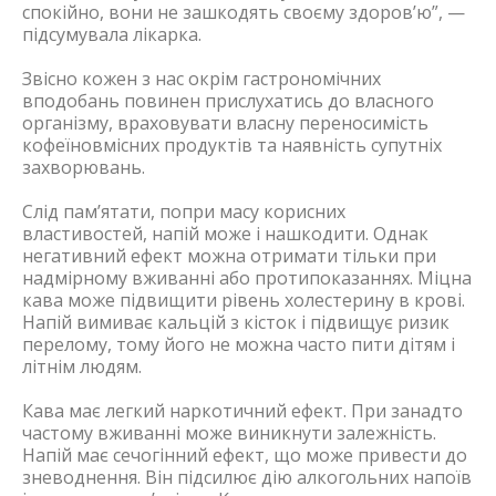
спокійно, вони не зашкодять своєму здоров’ю”, —
підсумувала лікарка.
Звісно кожен з нас окрім гастрономічних
вподобань повинен прислухатись до власного
організму, враховувати власну переносимість
кофеїновмісних продуктів та наявність супутніх
захворювань.
Слід пам’ятати, попри масу корисних
властивостей, напій може і нашкодити. Однак
негативний ефект можна отримати тільки при
надмірному вживанні або протипоказаннях. Міцна
кава може підвищити рівень холестерину в крові.
Напій вимиває кальцій з кісток і підвищує ризик
перелому, тому його не можна часто пити дітям і
літнім людям.
Кава має легкий наркотичний ефект. При занадто
частому вживанні може виникнути залежність.
Напій має сечогінний ефект, що може привести до
зневоднення. Він підсилює дію алкогольних напоїв