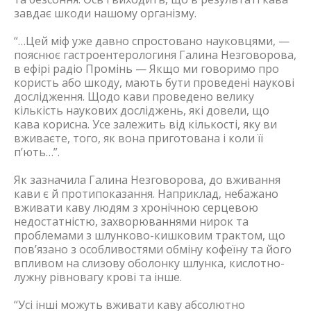
завдає шкоди нашому організму.
“…Цей міф уже давно спростовано науковцями, —
пояснює гастроентерологиня Галина Незговорова,
в ефірі радіо Промінь — Якщо ми говоримо про
користь або шкоду, мають бути проведені наукові
дослідження. Щодо кави проведено велику
кількість наукових досліджень, які довели, що
кава корисна. Усе залежить від кількості, яку ви
вживаєте, того, як вона приготована і коли її
п’ють…”.
Як зазначила Галина Незговорова, до вживання
кави є й протипоказання. Наприклад, небажано
вживати каву людям з хронічною серцевою
недостатністю, захворюваннями нирок та
проблемами з шлунково-кишковим трактом, що
пов’язано з особливостями обміну кофеїну та його
впливом на слизову оболонку шлунка, кислотно-
лужну рівновагу крові та інше.
“Усі інші можуть вживати каву абсолютно