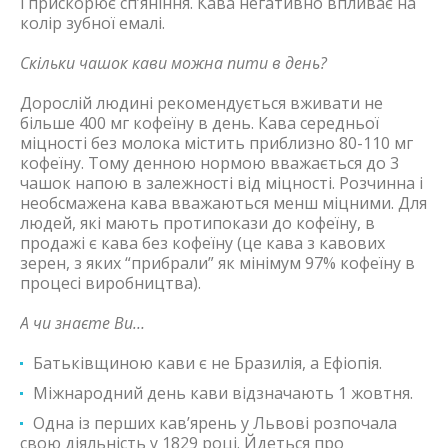
і прискорює сп’яніння. Кава негативно впливає на
колір зубної емалі.
Скільки чашок кави можна пити в день?
Дорослій людині рекомендується вживати не
більше 400 мг кофеїну в день. Кава середньої
міцності без молока містить приблизно 80-110 мг
кофеїну. Тому денною нормою вважається до 3
чашок напою в залежності від міцності. Розчинна і
необсмажена кава вважаються менш міцними. Для
людей, які мають протипокази до кофеїну, в
продажі є кава без кофеїну (це кава з кавових
зерен, з яких “прибрали” як мінімум 97% кофеїну в
процесі виробництва).
А чи знаєте Ви…
Батьківщиною кави є не Бразилія, а Ефіопія.
Міжнародний день кави відзначають 1 жовтня.
Одна із перших кав’ярень у Львові розпочала
свою діяльність у 1829 році. Йдеться про