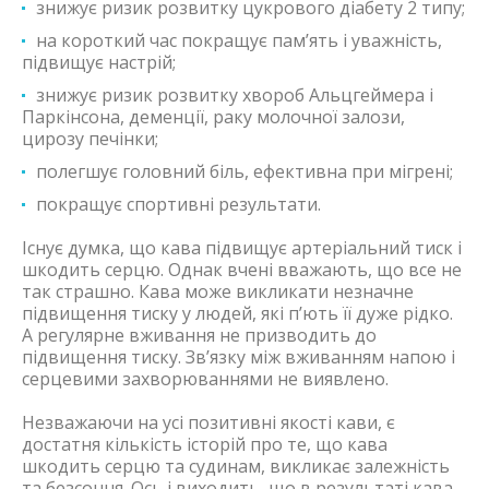
знижує ризик розвитку цукрового діабету 2 типу;
на короткий час покращує пам’ять і уважність,
підвищує настрій;
знижує ризик розвитку хвороб Альцгеймера і
Паркінсона, деменції, раку молочної залози,
цирозу печінки;
полегшує головний біль, ефективна при мігрені;
покращує спортивні результати.
Існує думка, що кава підвищує артеріальний тиск і
шкодить серцю. Однак вчені вважають, що все не
так страшно. Кава може викликати незначне
підвищення тиску у людей, які п’ють її дуже рідко.
А регулярне вживання не призводить до
підвищення тиску. Зв’язку між вживанням напою і
серцевими захворюваннями не виявлено.
Незважаючи на усі позитивні якості кави, є
достатня кількість історій про те, що кава
шкодить серцю та судинам, викликає залежність
та безсоння. Ось і виходить, що в результаті кава