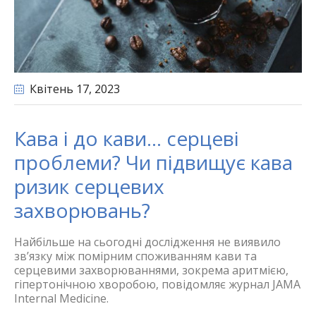
Квітень 17
, 2023
Кава і до кави… серцеві
проблеми? Чи підвищує кава
ризик серцевих
захворювань?
Найбільше на сьогодні дослідження не виявило
зв’язку між помірним споживанням кави та
серцевими захворюваннями, зокрема аритмією,
гіпертонічною хворобою, повідомляє журнал JAMA
Internal Medicine.