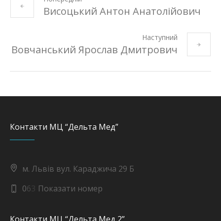
Висоцький Антон Анатолійович
Наступний
Вовчанський Ярослав Дмитрович
Контакти МЦ “Дельта Мед”
м. Львів вул. Караджича 29 Б
0
6
3
Показати номер
Контакти МЦ “Дельта Мед 2”