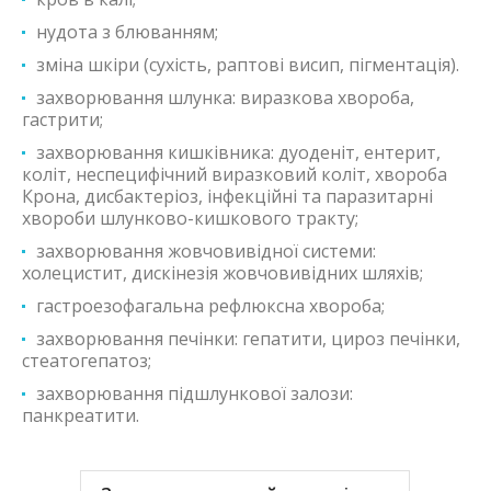
нудота з блюванням;
зміна шкіри (сухість, раптові висип, пігментація).
захворювання шлунка: виразкова хвороба,
гастрити;
захворювання кишківника: дуоденіт, ентерит,
коліт, неспецифічний виразковий коліт, хвороба
Крона, дисбактеріоз, інфекційні та паразитарні
хвороби шлунково-кишкового тракту;
захворювання жовчовивідної системи:
холецистит, дискінезія жовчовивідних шляхів;
гастроезофагальна рефлюксна хвороба;
захворювання печінки: гепатити, цироз печінки,
стеатогепатоз;
захворювання підшлункової залози:
панкреатити.