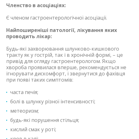
Членство в асоціаціях:
Є членом гастроентерологічної асоціації.
Найпоширеніші патології, лікування яких
проводить лікар:
Будь-які захворювання шлунково-кишкового
тракту як у гострій, так і в хронічній формі, – це
привід для огляду гастроентерологом. Якщо
хвороба проявилася вперше, рекомендується не
ігнорувати дискомфорт, і звернутися до фахівця
при появі таких симптомів:
часта печія;
болі в шлунку різної інтенсивності;
метеоризм;
будь-які порушення стільця;
кислий смак у роті;
кров в калі;