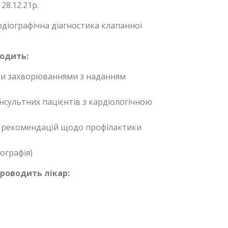
28.12.21р.
діографічна діагностика клапанної
одить:
ими захворюваннями з наданням
нсультних пацієнтів з кардіологічною
ям рекомендацій щодо профілактики
ографія)
проводить лікар: