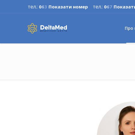
тел.:
тел.:
0
6
3
Показати номер
0
6
7
Показат
Про