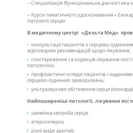
– Спеціалізація Функціональна діагностика з 
– Курси тематичного удосконалення « Ехокар
патології серця»
В медичному центрі «Дельта Мед» пров
консультації пацієнтів з серцево-судинн
відповідних рекомендацій щодо лікування;
спостереження та корекція лікування пості
патологією.
профілактичні огляди пацієнтів і наданн
серцево-судинних захворювань;
ультразвукове обстеження серця (ехокарді
Найпоширеніші патології, лікування які 
ішемічна хвороба серця;
атеросклероз;
різні види аритмії;