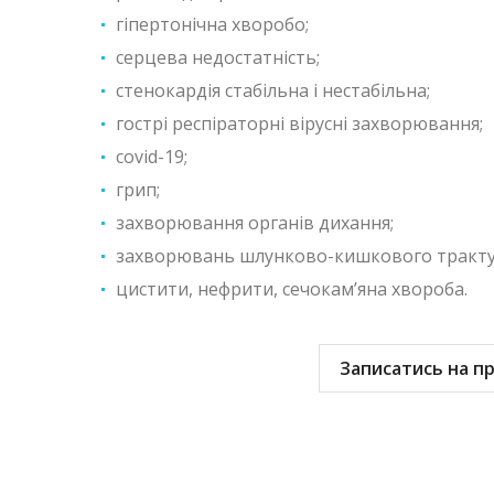
гіпертонічна хворобо;
серцева недостатність;
стенокардія стабільна і нестабільна;
гострі респіраторні вірусні захворювання;
сovid-19;
грип;
захворювання органів дихання;
захворювань шлунково-кишкового тракту
цистити, нефрити, сечокам’яна хвороба.
Записатись на п