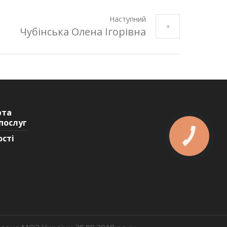
Наступний
Чубінська Олена Ігорівна
рта
послуг
ості
КНОПКА
ЗВ'ЯЗКУ