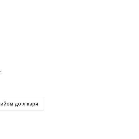
;
рийом до лікаря