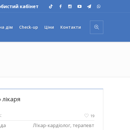
обистий кабінет
на дім
Check-up
Ціни
Контакти
 лікаря
:
19
ада
ЛІкар-кардіолог, терапевт