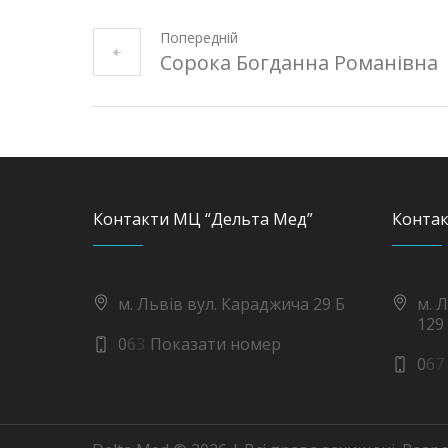
Попередній
Сорока Богданна Романівна
Контакти МЦ “Дельта Мед”
Контак
м. Львів вул. Караджича 29 Б
м. 
129
0
6
3
Показати номер
0
6
7