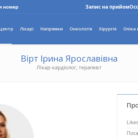
Запис на прийом
Ос
и номер
 центр
Лікарі
Напрямки
Онкологія
Хірургія
Опіка 
Вірт Ірина Ярославівна
ЛІкар-кардіолог, терапевт
Про
Likes
Пос