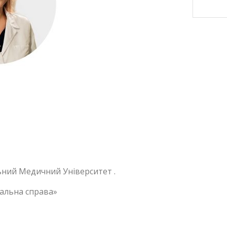
ьний Медичний Університет .
вальна справа»