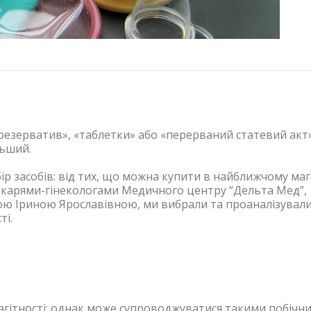
езерватив», «таблетки» або «перерваний статевий акт»
льший.
р засобів: від тих, що можна купити в найближчому маг
 лікарями-гінекологами Медичного центру “Дельта Мед”,
ою Іриною Ярославівною
, ми вибрали та проаналізувал
ті.
вагітності: однак може супроводжуватися такими побічн