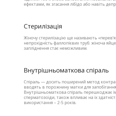
ефектами, як згасання лібідо або навіть депре
Стерилізація
Жіночу стерилізацію ще називають «перев’я
непрохідність фаллопієвих труб: жіноча яйце
запліднення стає неможливим.
Внутрішньоматкова спіраль
Спіраль — досить поширений метод контрацеп
вводять в порожнину матки для запобігання з
Внутрішньоматкова спіраль перешкоджає імпл
сперматозоїди, також впливає на їх здатніс
використання – 2-5 років.