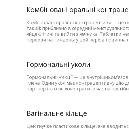
Комбіновані оральні контрац
Комбіновані оральні контрацептиви — це син
такий: приблизно в середині менструального
яйцеклітині та вийти з яєчника. Таблетки н
перерви на тиждень: у цей період повинна 
Гормональні уколи
Гормональні ін’єкції — це внутрішньом’язов
плеча. Один укол має контрацептивну дію до 
партнер і хто не хоче тратити час на постій
Вагінальне кільце
Цей гнучке пластикове кільце, яке вводиться