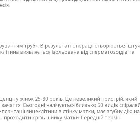
сія.
зуванням труб». В результаті операції створюється шту
клітина виявляється ізольована від сперматозоїдів та
ції у жінок 25-30 років. Це невеликий пристрій, який
ачаття. Сьогодні налічується близько 50 видів спіралей
антації яйцеклітини в стінку матки, має згубну дію на
ть проходити крізь шийку матки. Середній термін