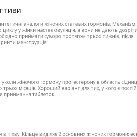
ептиви
тетичні аналоги жіночих статевих гормонів. Механізм їх
 циклу у жінки настає овуляція, а вони не дають дозріт
еобхідно приймати суворо протягом трьох тижнів, після
прийти менструація.
і уколи жіночого гормону прогестерону в область сідни
трьох місяців. Хороший варіант для тих, у кого є пості
не приймання таблеток.
 в піхву. Кільце виділяє 2 основних жіночих гормони: ес