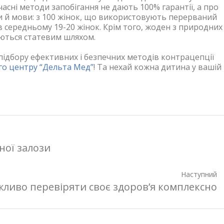
асні методи запобігання не дають 100% гарантії, а про
ти й мови: з 100 жінок, що використовують перерваний
в середньому 19-20 жінок. Крім того, жоден з природних
аються статевим шляхом.
 підбору ефективних і безпечних методів контрацепції
о центру “Дельта Мед”
! Та нехай кожна дитина у вашій
ної залози
Наступний
жливо перевіряти своє здоров’я комплексно