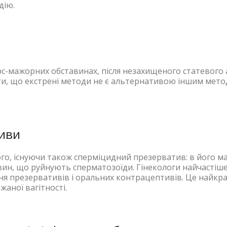
дію.
рс-мажорних обставинах, після незахищеного статевого 
ати, що екстрені методи не є альтернативою іншим мет
тиви
го, існуючи також сперміцидний презерватив: в його ма
овин, що руйнують сперматозоїди. Гінекологи найчастіш
ня презервативів і оральних контрацептивів. Це найк
ажаної вагітності.