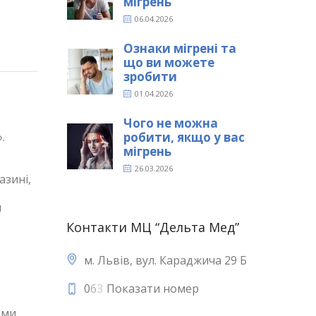
мігрень
06.04.2026
Ознаки мігрені та
що ви можете
зробити
01.04.2026
Чого не можна
.
робити, якщо у вас
мігрень
26.03.2026
азині,
и
Контакти МЦ “Дельта Мед”
м. Львів, вул. Караджича 29 Б
0
6
3
Показати номер
ими