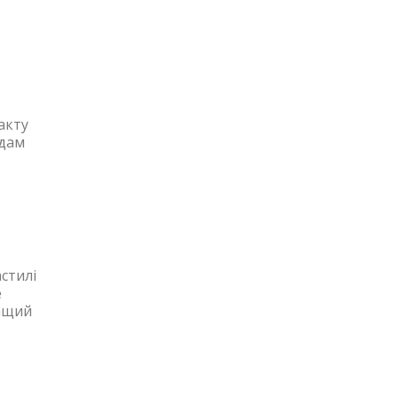
акту
одам
стилі
е
ращий