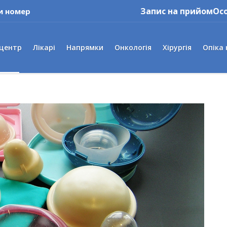
Запис на прийом
Ос
и номер
 центр
Лікарі
Напрямки
Онкологія
Хірургія
Опіка 