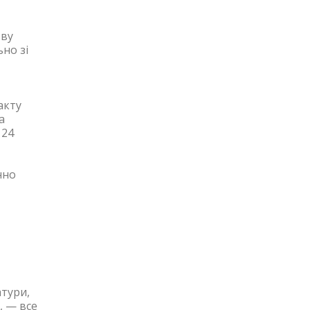
ову
но зі
акту
а
 24
нно
тури,
, — все