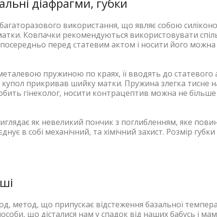
альні діафрагми, губки
агаторазового використання, що являє собою силікон
матки. Ковпачки рекомендуються використовувати спіль
посередньо перед статевим актом і носити його можна
металевою пружиною по краях, її вводять до статевого 
 а купол прикривав шийку матки. Пружина злегка тисне н
 робить гінеколог, носити контрацептив можна не більше
иглядає як невеликий пончик з поглибленням, яке пови
нує в собі механічний, та хімічний захист. Розмір губки
нші
д, метод, що припускає відстеження базальної темпера
пособи, що дісталися нам у спадок від наших бабусь і мам