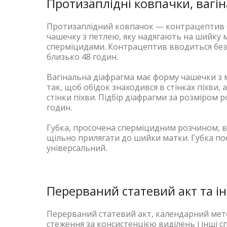
Протизаплідні ковпачки, вагін
Протизаплідний ковпачок — контрацептив б
чашечку з петлею, яку надягають на шийку 
сперміцидами. Контрацептив вводиться без
близько 48 годин.
Вагінальна діафрагма має форму чашечки з 
так, щоб обідок знаходився в стінках піхви,
стінки піхви. Підбір діафрагми за розміром
годин.
Губка, просочена сперміцидним розчином, в
щільно прилягати до шийки матки. Губка поєд
універсальний.
Перерваний статевий акт та і
Перерваний статевий акт, календарний мето
стеження за консистенцією виділень і інші с