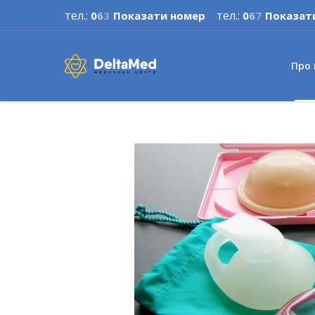
тел.:
тел.:
0
6
3
Показати номер
0
6
7
Показат
Про