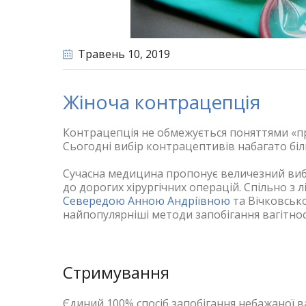
Травень 10
, 2019
Жіноча контрацепція
Контрацепція не обмежується поняттями «пр
Сьогодні вибір контрацептивів набагато бі
Сучасна медицина пропонує величезний вибі
до дорогих хірургічних операцій. Спільно з
Севередою Анною Андріївною
та
Вічковськ
найпопулярніші методи запобігання вагітнос
Стримування
Єдиний 100% спосіб запобігання небажаної 