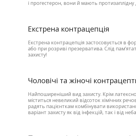
і прогестерон, вони й мають протизаплідну 
Екстрена контрацепція
Екстрена контрацепція застосовується в фо
або при розриві презерватива. Слід пам’ят
захисту!
Чоловічі та жіночі контрацеп
Найпоширеніший вид захисту. Крім латексно
міститься невеликий відсоток хімічних реч
радять пацієнткам комбінувати використан
варіант захисту як від інфекцій, так і від неб