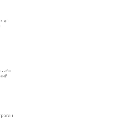
 дії
и
ць або
йний
троген