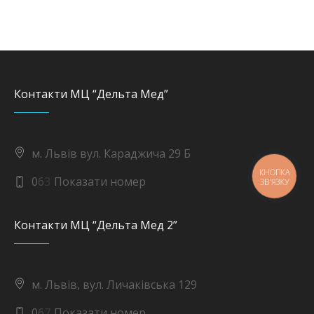
Контакти МЦ “Дельта Мед”
м. Львів вул. Караджича 29 Б
0
6
3
Показати номер
КНОПКА
ЗВ'ЯЗКУ
Контакти МЦ “Дельта Мед 2”
м. Львів, вул. Личаківська 129
0
6
7
Показати номер